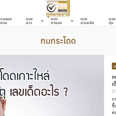
รวมผล
หวย
หวย
หวย
หวย
หวย
ลาว
ฮานอย
มาเลเซีย
หุ้น
กบกระโดด
เ
ก
เ
กา
ขึ
ค่