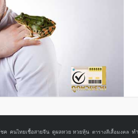
Search
Search
for:
ทำ
โชค
คนไทยเชื้อสายจีน
ดูผลหวย หวยหุ้น
ตารางสีเสื้อมงคล