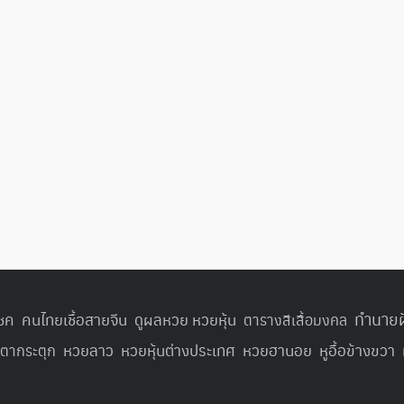
Search
Search
for:
ทำนายฝ
ชค
คนไทยเชื้อสายจีน
ดูผลหวย หวยหุ้น
ตารางสีเสื้อมงคล
หวยลาว
หวยหุ้นต่างประเทศ
หวยฮานอย
หูอื้อข้างขวา
งตากระตุก