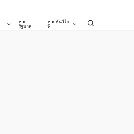
หวย
หวยหุ้นวีไอ
รัฐบาล
พี