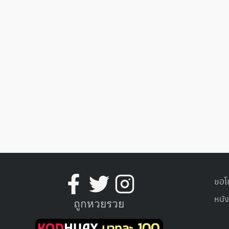
ขอโ
หนั
ถูกหวยรวย