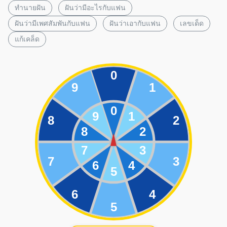
ทำนายฝัน
ฝันว่ามีอะไรกับแฟน
ฝันว่ามีเพศสัมพันกับแฟน
ฝันว่าเอากับแฟน
เลขเด็ด
แก้เคล็ด