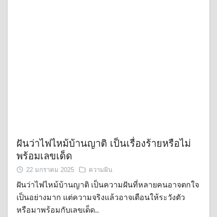
ฝันว่าไฟไหม้บ้านญาติ เป็นเรื่องร้ายหรือไม่
พร้อมเลขเด็ด
22 มกราคม 2025
ความฝัน
ฝันว่าไฟไหม้บ้านญาติ เป็นความฝันที่หลายคนอาจตกใจ
เป็นอย่างมาก แต่ความจริงแล้วอาจเตือนให้ระวังตัว
หรือมาพร้อมกับเลขเด็ด..