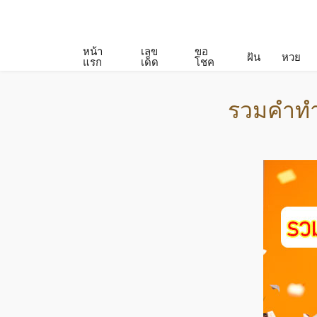
Skip
to
content
หน้า
เลข
ขอ
ฝัน
หวย
แรก
เด็ด
โชค
รวมคำทำ