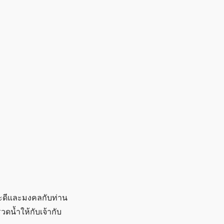
จะดีและมงคลกับท่าน
ดน้ำให้กับเจ้ากับ