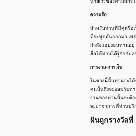
นายเวรของท่านสักหน่
ความรัก
สำหรับท่านที่มีคู่หรื
ที่จะพูดมันออกมา เพ
กำลังแอบงอนท่านอยู่ ใ
สื่อให้ท่านได้รู้จักกั
การงาน-การเงิน
ในช่วงนี้นั้นท่านจะไ
คนนั้นถึงจะยอมรับท่
งานของท่านนั้นจะต้อง
จะมาจาการที่ท่านบริ
ฝันถูกรางวัลที่