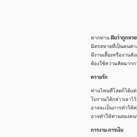
ฝันว่าถูกหวย
หากท่าน
มิตรสหายที่เป็นคนต่า
มีงานเลี้ยงหรืองานสังส
ต้องใช้ความคิดมากกว
ความรัก
ท่านไหนที่โสดก็ได้แต่
โบราณได้กล่าวเอาไว้ว
อาจจะเป็นการทำให้ท่าน
อาจทำให้ท่านสองคนท
การงาน-การเงิน