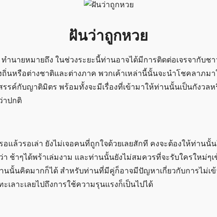
ฝันว่าถูกหวย
ทำนายหมายถึง ในช่วงระยะนี้ท่านอาจได้มีการติดต่อเจรจากับชาว
งถิ่นหรือต่างชาติและต่างภาค พวกเค้าเหล่านี้นั้นจะนำโชคลาภมา
รรค์กับญาติมิตร พร้อมทั้งจะมีเรื่องที่เข้ามาให้ท่านนั้นเป็นกังวลหรื
่าปกติ
รอแล้วรอเล่า ยังไม่เจอคนที่ถูกใจด้วยเลยสักที คงจะต้องให้ท่านนั้
่า ช้าๆได้พร้าเล่มงาม และท่านนั้นยังไม่สมควรที่จะรับใครใหม่ๆ
นั้นคิดมากก็ได้ สำหรับท่านที่มีคู่ก็อาจมีปัญหาเกี่ยวกับการไม่เข
ะเลาะเลยไปถึงการใช้ความรุนแรงก็เป็นไปได้