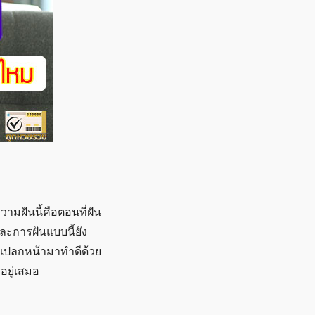
มฝันนี้คือตอนที่ฝัน
 และการฝันแบบนี้ยัง
นแปลกหน้ามาทำดีด้วย
อยู่เสมอ