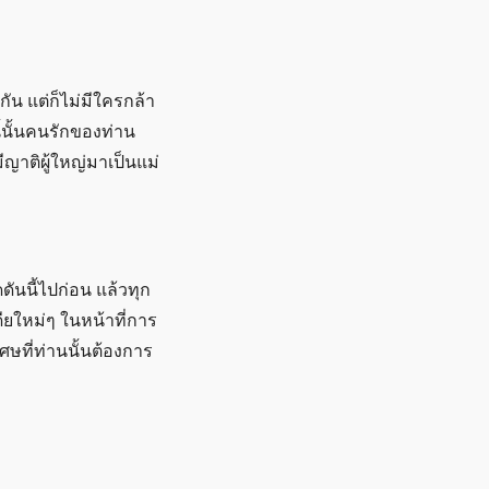
กัน แต่ก็ไม่มีใครกล้า
้นั้นคนรักของท่าน
ีญาติผู้ใหญ่มาเป็นแม่
ันนี้ไปก่อน แล้วทุก
ยใหม่ๆ ในหน้าที่การ
ษที่ท่านนั้นต้องการ