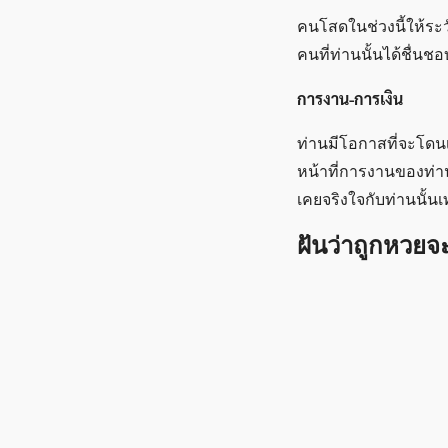
คนโสดในช่วงนี้ให้ระว
คนที่ท่านนั้นได้ชื่น
การงาน-การเงิน
ท่านมีโอกาสที่จะโดนเ
หน้าที่การงานของท่าน
เคยจริงใจกับท่านนั้
ฝันว่าถูกหวย