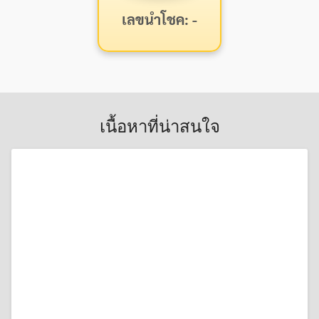
เลขนำโชค: -
เนื้อหาที่น่าสนใจ
Search
Search
for: