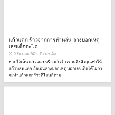
แก้วแตก ร้าวจากการทำหล่น ลางบอกเหตุ
เลขเด็ดอะไร
9 ธันวาคม 2024
เลขเด็ด
หากได้เห็น แก้วแตก หรือ แก้วร้าวรวมถึงตัวคุณทำให้
แก้วหล่นแตก ถือเป็นลางบอกเหตุ บอกเลขเด็ดได้ไม่ว่า
จะทำแก้วแตกร้าวที่ไหนก็ตาม..